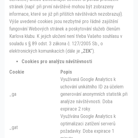
stránek (např. při první návštěvě mohou být zobrazeny
informace, které se již při příštích návštěvách nezobrazují).
Výše uvedené cookies jsou nezbytné pro řádné zajištění
fungování Webových stránek a poskytování služeb členům
Karlova klubu. K jejich uložení není třeba Vašeho souhlasu v
souladu s § 89 odst. 3 zákona č. 127/2005 Sb., o
elektronických komunikacích (dále je „
ZEK
“).
Cookies pro analý
zu n
ávštěvnosti
Cookie
Popis
Využívaná Google Analytics k
uchování unikátního ID za účelem
_ga
generování anonymních statistik při
analýze návštěvnosti. Doba
expirace 2 roky.
Využívána Google Analytics k
optimalizaci zatížení serverů
_gat
požadavky. Doba expirace 1