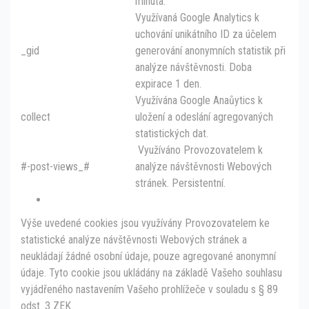
minuta.
Využívaná Google Analytics k
uchování unikátního ID za účelem
_gid
generování anonymních statistik při
analýze návštěvnosti. Doba
expirace 1 den.
Využívána Google Anaůytics k
collect
uložení a odeslání agregovaných
statistických dat.
Využíváno Provozovatelem k
#-post-views_#
analýze návštěvnosti Webových
stránek. Persistentní.
Výše uvedené cookies jsou využívány Provozovatelem ke
statistické analýze návštěvnosti Webových stránek a
neukládají žádné osobní údaje, pouze agregované anonymní
údaje. Tyto cookie jsou ukládány na základě Vašeho souhlasu
vyjádřeného nastavením Vašeho prohlížeče v souladu s § 89
odst. 3 ZEK.