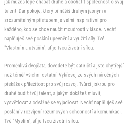
jak můžeš lépe chápat druhé a obohatit společnost o svůj
talent. Dar pokoje, který přinášíš druhým jasným a
srozumitelným přístupem je velmi inspirativní pro
každého, kdo se chce naučit moudrosti v lásce. Nechť
naplňuješ své poslání upevnění a využití síly. Tvé
"Vlastním a utvářím", ať je tvou životní sílou.
Proměnlivá dvojčata, dovedete být satiričtí a jste chytřejší
než téměř všichni ostatní. Vykřesej ze svých náročných
překážek příležitost pro svůj rozvoj. Tvůrčí jiskrou pro
druhé budiž tvůj talent, s jakým dokážeš mluvit,
vysvětlovat a odvážně se vyjadřovat. Nechť naplňuješ své
poslání v rozvíjení rozumových schopností a komunikaci.
Tvé "Myslím", ať je tvou životní sílou.