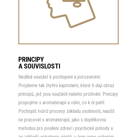
PRINCIPY
A SOUVISLOSTI
Nedílná součást k pochopení a porozumění.
Projdeme tak čtyřmi kapitolami, které ti dají obraz
principů, jež jsou součástí našeho prožívání. Principy
propojíme s aromaterapií a vším, co k ní patří.
Pochopíš tvůrčí procesy základu osobnosti, naučíš
se pracovat s aromaterapií, jako s doplňkovou
metodou pro posílení zdraví i psychické pohody a
ze základů astrologie zjistíš, v čem jsme ovlivněni