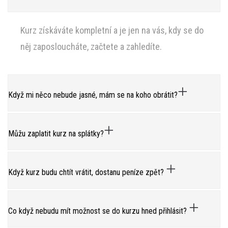
Kurz získáváte kompletní a je jen na vás, kdy se do
něj zaposloucháte, začtete a zahledíte.
Když mi něco nebude jasné, mám se na koho obrátit?
Můžu zaplatit kurz na splátky?
Když kurz budu chtít vrátit, dostanu peníze zpět?
Co když nebudu mít možnost se do kurzu hned přihlásit?