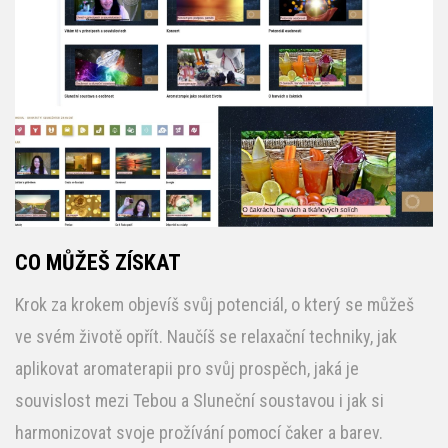
CO MŮŽEŠ ZÍSKAT
Krok za krokem objevíš svůj potenciál, o který se můžeš
ve svém životě opřít. Naučíš se relaxační techniky, jak
aplikovat aromaterapii pro svůj prospěch, jaká je
souvislost mezi Tebou a Sluneční soustavou i jak si
harmonizovat svoje prožívání pomocí čaker a barev.