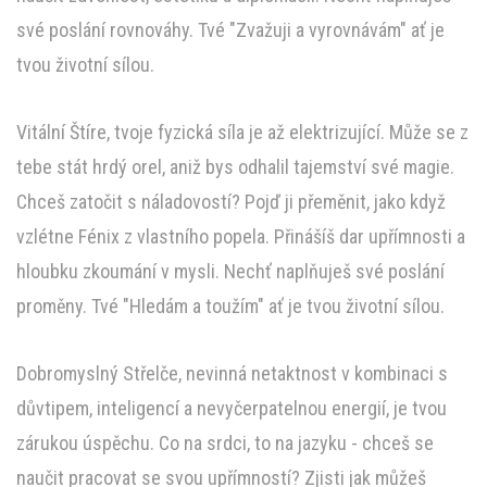
své poslání rovnováhy. Tvé "Zvažuji a vyrovnávám" ať je
tvou životní sílou.
Vitální Štíre, tvoje fyzická síla je až elektrizující. Může se z
tebe stát hrdý orel, aniž bys odhalil tajemství své magie.
Chceš zatočit s náladovostí? Pojď ji přeměnit, jako když
vzlétne Fénix z vlastního popela. Přinášíš dar upřímnosti a
hloubku zkoumání v mysli. Nechť naplňuješ své poslání
proměny. Tvé "Hledám a toužím" ať je tvou životní sílou.
Dobromyslný Střelče, nevinná netaktnost v kombinaci s
důvtipem, inteligencí a nevyčerpatelnou energií, je tvou
zárukou úspěchu. Co na srdci, to na jazyku - chceš se
naučit pracovat se svou upřímností? Zjisti jak můžeš