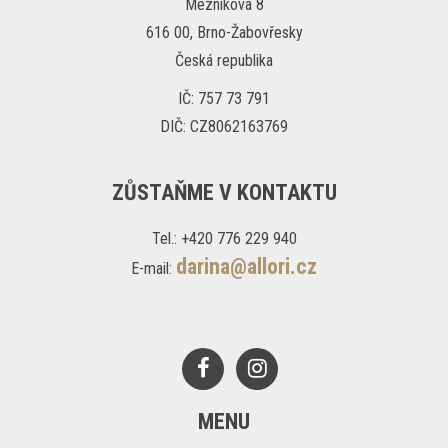
Mezníkova 8
616 00, Brno-Žabovřesky
Česká republika
IČ: 757 73 791
DIČ: CZ8062163769
ZŮSTAŇME V KONTAKTU
Tel.: +420 776 229 940
darina@allori.cz
E-mail:
MENU