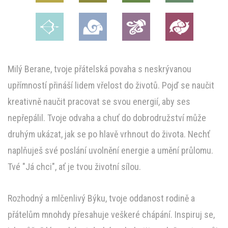
Milý Berane, tvoje přátelská povaha s neskrývanou
upřímností přináší lidem vřelost do životů. Pojď se naučit
kreativně naučit pracovat se svou energií, aby ses
nepřepálil. Tvoje odvaha a chuť do dobrodružství může
druhým ukázat, jak se po hlavě vrhnout do života. Nechť
naplňuješ své poslání uvolnění energie a umění průlomu.
Tvé "Já chci", ať je tvou životní sílou.
Rozhodný a mlčenlivý Býku, tvoje oddanost rodině a
přátelům mnohdy přesahuje veškeré chápání. Inspiruj se,