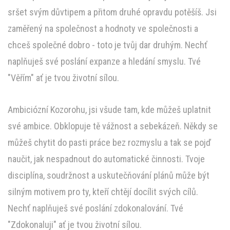
sršet svým důvtipem a přitom druhé opravdu potěšíš. Jsi
zaměřený na společnost a hodnoty ve společnosti a
chceš společné dobro - toto je tvůj dar druhým. Nechť
naplňuješ své poslání expanze a hledání smyslu. Tvé
"Věřím" ať je tvou životní sílou.
Ambiciózní Kozorohu, jsi všude tam, kde můžeš uplatnit
své ambice. Obklopuje tě vážnost a sebekázeň. Někdy se
můžeš chytit do pasti práce bez rozmyslu a tak se pojď
naučit, jak nespadnout do automatické činnosti. Tvoje
disciplína, soudržnost a uskutečňování plánů může být
silným motivem pro ty, kteří chtějí docílit svých cílů.
Nechť naplňuješ své poslání zdokonalování. Tvé
"Zdokonaluji" ať je tvou životní sílou.