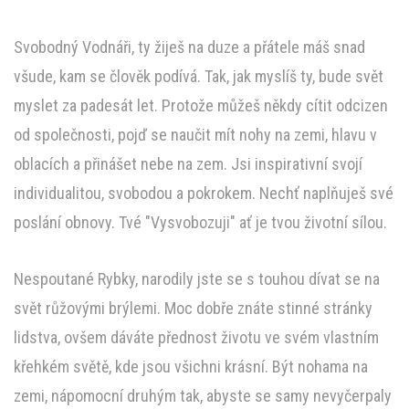
Svobodný Vodnáři, ty žiješ na duze a přátele máš snad
všude, kam se člověk podívá. Tak, jak myslíš ty, bude svět
myslet za padesát let. Protože můžeš někdy cítit odcizen
od společnosti, pojď se naučit mít nohy na zemi, hlavu v
oblacích a přinášet nebe na zem. Jsi inspirativní svojí
individualitou, svobodou a pokrokem. Nechť naplňuješ své
poslání obnovy. Tvé "Vysvobozuji" ať je tvou životní sílou.
Nespoutané Rybky, narodily jste se s touhou dívat se na
svět růžovými brýlemi. Moc dobře znáte stinné stránky
lidstva, ovšem dáváte přednost životu ve svém vlastním
křehkém světě, kde jsou všichni krásní. Být nohama na
zemi, nápomocní druhým tak, abyste se samy nevyčerpaly