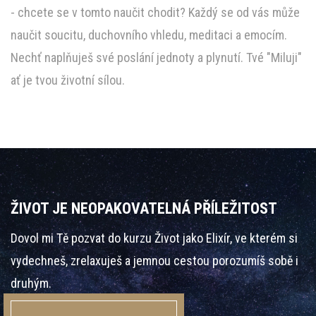
- chcete se v tomto naučit chodit? Každý se od vás může
naučit soucitu, duchovního vhledu, meditaci a emocím.
Nechť naplňuješ své poslání jednoty a plynutí. Tvé "Miluji"
ať je tvou životní sílou.
ŽIVOT JE NEOPAKOVATELNÁ PŘÍLEŽITOST
Dovol mi Tě pozvat do kurzu Život jako Elixír, ve kterém si
vydechneš, zrelaxuješ a jemnou cestou porozumíš sobě i
druhým.