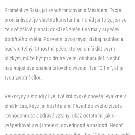
Proměnlivý Raku, jsi synchronizován s Měsícem. Tvoje
proměnlivost je vlastně konstantní. Pořád jsi to ty, jen se
ze své zářivé plnosti dokážeš změnit na malý srpeček
stříbřitého světla. Pozvedni svoji mysl, získej nadhled a
buď viditelný. Ctnostná péče, kterou umíš dát svým
blízkým, může být pro druhé velmi obohacující. Nechť
naplňuješ své poslání citového vývoje. Tvé "Cítím", ať je
tvou životní sílou.
Velkorysý a moudrý Lve, tvé královské chování vynikne v
plné kráse, když jsi hostitelem. Přiveď do svého života
rovnocennost a zdravé vztahy. Ukaž ostatním, jak si
vyšperkovat svůj intelekt, dovednosti a znalosti. Nechť
naplňuješ své poslání tvořivou sílou. Tvé "Přišel jsem, viděl