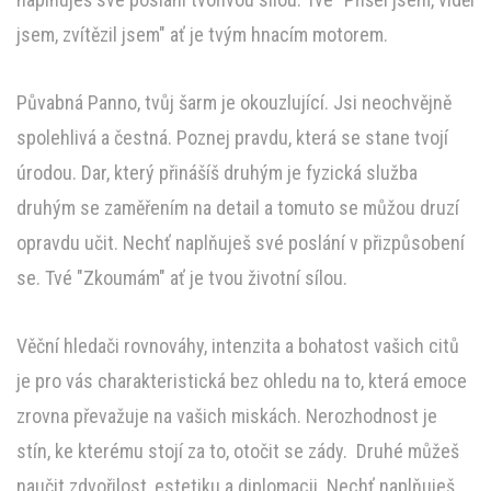
jsem, zvítězil jsem" ať je tvým hnacím motorem.
Půvabná Panno, tvůj šarm je okouzlující. Jsi neochvějně
spolehlivá a čestná. Poznej pravdu, která se stane tvojí
úrodou. Dar, který přinášíš druhým je fyzická služba
druhým se zaměřením na detail a tomuto se můžou druzí
opravdu učit. Nechť naplňuješ své poslání v přizpůsobení
se. Tvé "Zkoumám" ať je tvou životní sílou.
Věční hledači rovnováhy, intenzita a bohatost vašich citů
je pro vás charakteristická bez ohledu na to, která emoce
zrovna převažuje na vašich miskách. Nerozhodnost je
stín, ke kterému stojí za to, otočit se zády. Druhé můžeš
naučit zdvořilost, estetiku a diplomacii. Nechť naplňuješ