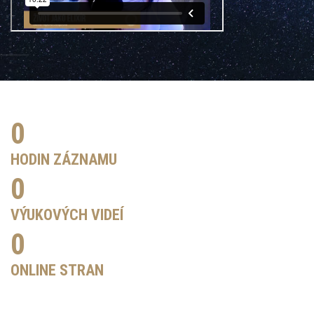
0
HODIN ZÁZNAMU
0
VÝUKOVÝCH VIDEÍ
0
ONLINE STRAN