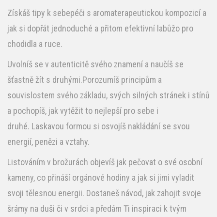
Získáš tipy k sebepéči s aromaterapeutickou kompozicí a
jak si dopřát jednoduché a přitom efektivní labůžo pro
chodidla a ruce.
Uvolníš se v autenticitě svého znamení a naučíš se
šťastně žít s druhými.Porozumíš principům a
souvislostem svého základu, svých silných stránek i stínů
a pochopíš, jak vytěžit to nejlepší pro sebe i
druhé. Laskavou formou si osvojíš nakládání se svou
energií, penězi a vztahy.
Listováním v brožurách objevíš jak pečovat o své osobní
kameny, co přináší orgánové hodiny a jak si jimi vyladit
svoji tělesnou energii. Dostaneš návod, jak zahojit svoje
šrámy na duši či v srdci a předám Ti inspiraci k tvým